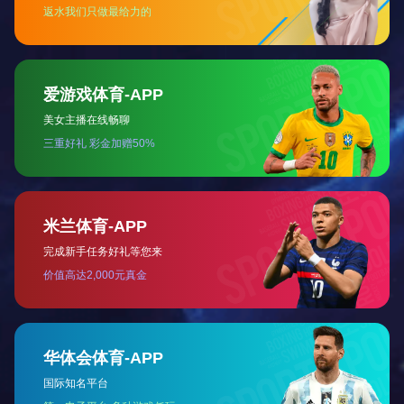
上辊万能式卷板机卷圆