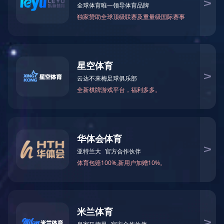
QC12Y液压摆式剪板机
QC11Y液压闸式剪板机
QC12Y液压摆式剪板机
QC11Y液压闸式剪板机
QC11K-数控液压闸式剪板机
QC11K-数控液压闸式剪板机