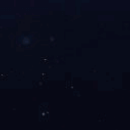
剪板机剪切视频
全国统一服务热线
180-6895-4999 0513-88621386
地址：南通市海安市工业园区
邮箱：ntctzj@126.com
传真：
0513-88621386
版权所有：leyu乐鱼·官方web站登录入口-乐鱼（中国） 备案号：
技术支持：安速网络