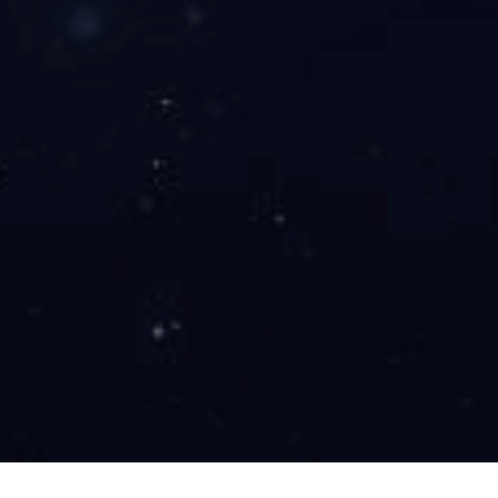
剪板机剪切视频