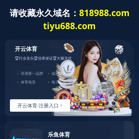
首 页
-
产品中心
产品展示
型材弯曲机
W12大型四辊卷板机
型材弯曲机
W12大型四辊卷板机