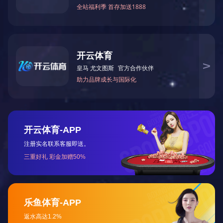
2-WE67K-双机联动数控leyu乐鱼·官方web站登录入口-乐鱼（中国）
WC67Y扭轴数显leyu乐鱼·官方web站登录入口-乐鱼（中国）
2-WE67K-双机联动数控leyu乐鱼·官方web站登录入口-乐鱼（中国）
WC67Y扭轴数显leyu乐鱼·官方web站登录入口-乐鱼（中国）
+ leyu乐鱼·官方web站
电液伺服数控leyu乐鱼·官方web站登
登录入口-乐鱼（中国）
录入口-乐鱼（中国）